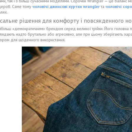
ми, так і з більш сучасними моделями. Сорочки Wrangler — це баланс між
дероб. Саме тому
чоловічі джинсові куртки wrangler
та
чоловічі соро
алях.
рсальне рішення для комфорту і повсякденного но
йбільш «демократичним» брендом серед великої трійки. Його головна пер
лядають надто брутально або агресивно, але при цьому зберігають хара
бором для щоденного використання.