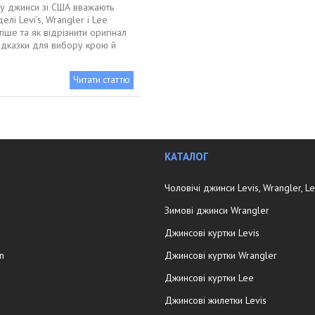
у джинси зі США вважають
елі Levi’s, Wrangler і Lee
іше та як відрізнити оригінал
підказки для вибору крою й
Читати статтю
КАТАЛОГ
Чоловічі джинси Levis, Wrangler, L
Зимові джинси Wrangler
Джинсові куртки Levis
in
Джинсові куртки Wrangler
Джинсові куртки Lee
Джинсові жилетки Levis