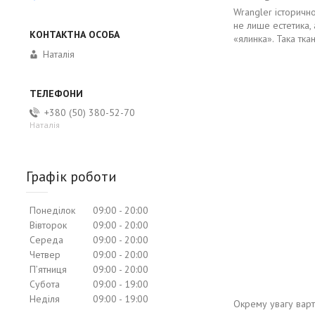
Wrangler історичн
не лише естетика, 
«ялинка». Така тк
Наталія
+380 (50) 380-52-70
Наталія
Графік роботи
Понеділок
09:00
20:00
Вівторок
09:00
20:00
Середа
09:00
20:00
Четвер
09:00
20:00
Пʼятниця
09:00
20:00
Субота
09:00
19:00
Неділя
09:00
19:00
Окрему увагу варт