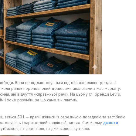
свободи. Вони не підлаштовуються під швидкоплинні тренди, а
іть коли ринок переповнений дешевими аналогами з мас-маркету.
іння, ані відчуття «справжньої речі». На цьому тлі бренди Levi’s,
 і хоче розуміти, за що саме він платить.
лишається 501 — прямі джинси із середньою посадкою та застібкою
овговічність і характерний зовнішній вигляд. Саме тому
джинси
тболкою, і з сорочкою, і з джинсовою курткою.