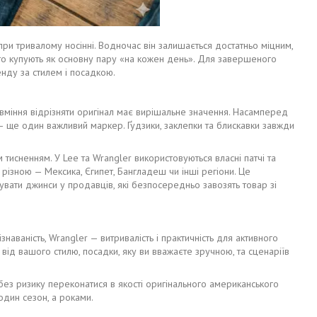
ри тривалому носінні. Водночас він залишається достатньо міцним,
о купують як основну пару «на кожен день». Для завершеного
нду за стилем і посадкою.
вміння відрізняти оригінал має вирішальне значення. Насамперед
а — ще один важливий маркер. Ґудзики, заклепки та блискавки завжди
 тисненням. У Lee та Wrangler використовуються власні патчі та
різною — Мексика, Єгипет, Бангладеш чи інші регіони. Це
увати джинси у продавців, які безпосередньо завозять товар зі
ізнаваність, Wrangler — витривалість і практичність для активного
від вашого стилю, посадки, яку ви вважаєте зручною, та сценаріїв
ез ризику переконатися в якості оригінального американського
один сезон, а роками.