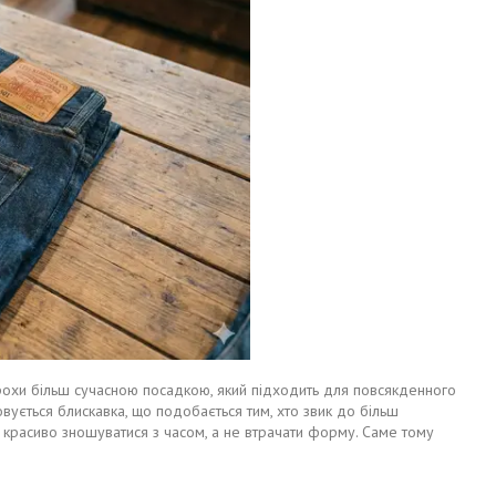
з трохи більш сучасною посадкою, який підходить для повсякденного
товується блискавка, що подобається тим, хто звик до більш
тю красиво зношуватися з часом, а не втрачати форму. Саме тому