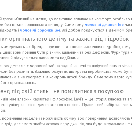
й трохи м’якший на дотик, що позитивно впливає на комфорт, особливо п
и без втрати зовнішнього вигляду. Саме тому
чоловічі джинси lee
част
підходять і
чоловічі сорочки lee
, які добре поєднуються з денімом бре
ки оригінального деніму та захист від підробок
ть американських брендів призвела до появи численних підробок, тому 
ть швів: вони повинні бути рівними, щільними та без дефектів. Фурнітур
отипи й відчуваються важкими та надійними.
рною деталлю є червоний таб на задній кишені та шкіряний патч із чітким
руком без розмиття. Важливо розуміти, що країна виробництва може бути 
лючовим є не географія, а контроль якості бренду. Саме тому варто куп
його оригінальність.
енд під свій стиль і не помилитися з покупкою
ндів має власний характер і філософію. Levi’s — це історія, класика та вп
рт і універсальність для щоденного носіння. Правильний вибір залежить 
сів.
, порівняння моделей і можливість обміну або повернення дозволяють б
 підхід дає змогу знайти «свою» пару джинсів, яка буде актуальною не 