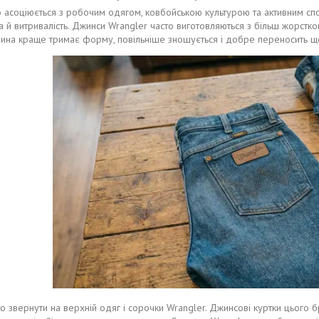
о асоціюється з робочим одягом, ковбойською культурою та активним с
а й витривалість. Джинси Wrangler часто виготовляються з більш жорстко
анина краще тримає форму, повільніше зношується і добре переносить щ
о звернути на верхній одяг і сорочки Wrangler. Джинсові куртки цього 