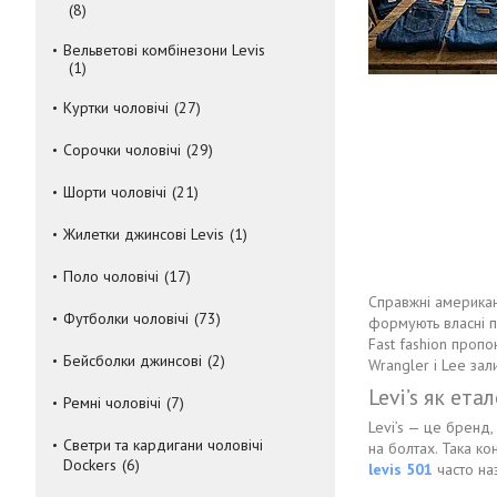
8
Вельветові комбінезони Levis
1
Куртки чоловічі
27
Сорочки чоловічі
29
Шорти чоловічі
21
Жилетки джинсові Levis
1
Поло чоловічі
17
Справжні американ
Футболки чоловічі
73
формують власні п
Fast fashion пропо
Бейсболки джинсові
2
Wrangler і Lee зал
Levi’s як ет
Ремні чоловічі
7
Levi’s — це бренд
Светри та кардигани чоловічі
на болтах. Така ко
Dockers
6
levis 501
часто на