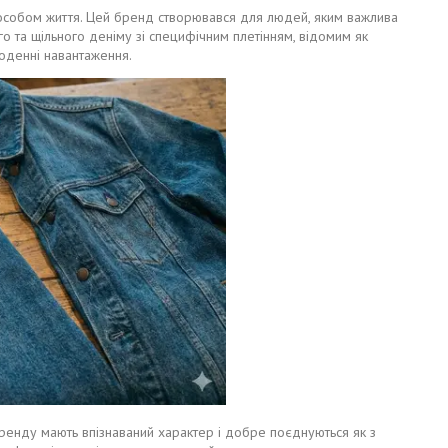
пособом життя. Цей бренд створювався для людей, яким важлива
го та щільного деніму зі специфічним плетінням, відомим як
оденні навантаження.
бренду мають впізнаваний характер і добре поєднуються як з