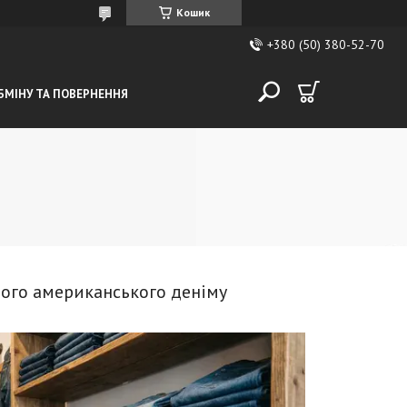
Кошик
+380 (50) 380-52-70
БМІНУ ТА ПОВЕРНЕННЯ
нього американського деніму