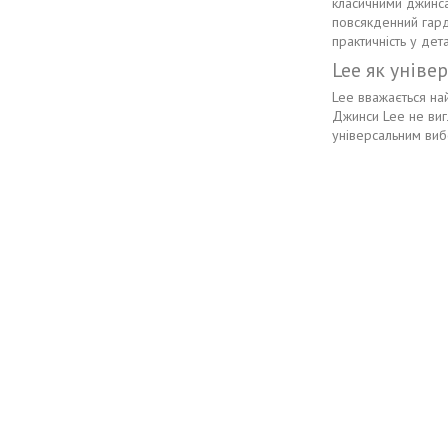
класичними джинса
повсякденний гар
практичність у дет
Lee як уніве
Lee вважається на
Джинси Lee не виг
універсальним ви