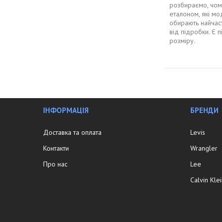
розбираємо, чом
еталоном, які мод
обирають найчаст
від підробки. Є 
розміру.
ІНФОРМАЦІЯ
БРЕНДИ
Доставка та оплата
Levis
Контакти
Wrangler
Про нас
Lee
Calvin Kle