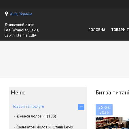
Київ, Україна
Джинсовий одяг
Lee, Wrangler, Levis,
ГОЛОВНА
ТОВАРИ Т
Calvin Klein з США
Битва титані
Товари та послуги
25 січ.
2026
Джинси чоловічі
108
Вельветові чоловічі штани Levis