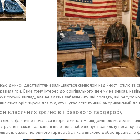
ські джинси десятиліттями залишаються символом надійності, стилю та 
равила гри. Саме тому інтерес до оригінального деніму не зникає, нав
нує схожий вигляд, але не здатна забезпечити ані посадку, ані ресурс нос
ишаються орієнтиром для тих, хто шукає автентичний американський денім
алон класичних джинсів і базового гардеробу
, з якого фактично почалася історія джинсів. Найвідомішою моделлю за
нструкція вважається канонічною: вона забезпечує правильну посадку, д
зивають базою чоловічого гардеробу, яка однаково добре працює і з фу