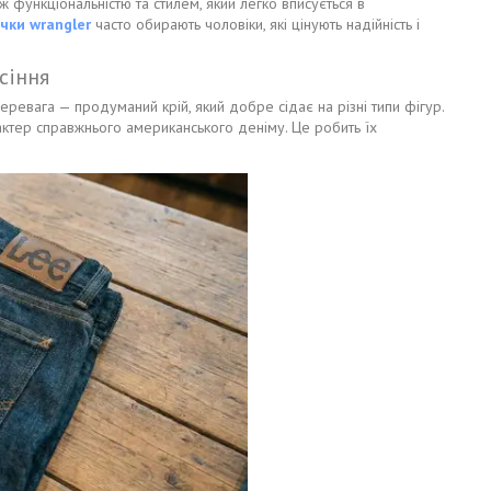
 функціональністю та стилем, який легко вписується в
чки wrangler
часто обирають чоловіки, які цінують надійність і
сіння
евага — продуманий крій, який добре сідає на різні типи фігур.
ктер справжнього американського деніму. Це робить їх