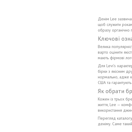
Денім Lee зазвича
щоб служити рокам
образу органічно 
Ключові озна
Велика популярніс
варто оцінити якіс
мають фірмові лог
Для Levi’s характе
бірки з якісним д
нормально, адже к
США та гарантують 
Як обрати бр
Кожен із трьох бре
життя, Lee — комфо
використання джин
Перегляд каталогу
деніму. Саме такий