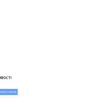
ИВОСТІ
итати статтю