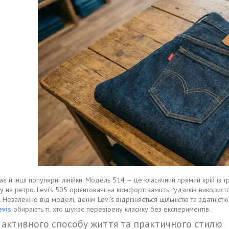
має й інші популярні лінійки. Модель 514 — це класичний прямий крій і
у на ретро. Levi’s 505 орієнтовані на комфорт: замість ґудзиків викорис
 Незалежно від моделі, денім Levi’s відрізняється щільністю та здатніс
evis
обирають ті, хто шукає перевірену класику без експериментів.
 активного способу життя та практичного стилю