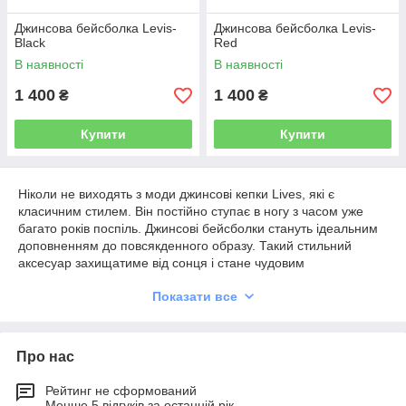
Джинсова бейсболка Levis-
Джинсова бейсболка Levis-
Black
Red
В наявності
В наявності
1 400
1 400
₴
₴
Купити
Купити
Ніколи не виходять з моди джинсові кепки Lives, які є
класичним стилем. Він постійно ступає в ногу з часом уже
багато років поспіль. Джинсові бейсболки стануть ідеальним
доповненням до повсякденного образу. Такий стильний
аксесуар захищатиме від сонця і стане чудовим
доповненням цибулі.
Показати все
На сайті інтернет-магазину можна вигідно придбати
оригінальні джинсові чоловічі бейсболки за доступною
вартістю від виробника. Можна надати перевагу однотонному
Про нас
виробу або моделі з принтом. Така кепка не вигоряє на сонці
та не втрачає початкових характеристик після прання. Вона
стане одним з улюблених аксесуарів гардероба чоловіка
Рейтинг не сформований
Менше 5 відгуків за останній рік