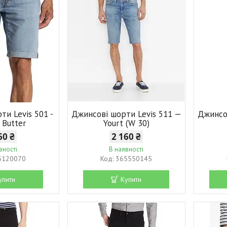
ти Levis 501 -
Джинсові шорти Levis 511 —
Джинсо
 Butter
Yourt (W 30)
60 ₴
2 160 ₴
вності
В наявності
5120070
365550145
упити
Купити