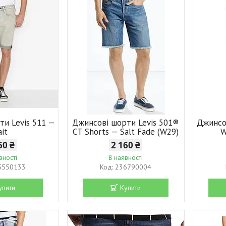
ти Levis 511 —
Джинсові шорти Levis 501®
Джинсо
ait
CT Shorts — Salt Fade (W29)
W
60 ₴
2 160 ₴
вності
В наявності
5550133
236790004
упити
Купити