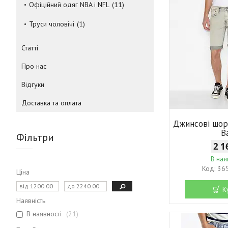
Офіційний одяг NBA і NFL
11
Труси чоловічі
1
Статті
Про нас
Відгуки
Доставка та оплата
Джинсові шор
B
Фільтри
2 1
В ная
36
Ціна
К
Наявність
В наявності
21