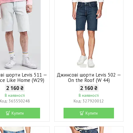
ві шорти Levis 511 —
Джинсові шорти Levis 502 —
ace Like Home (W29)
On the Roof (W 44)
2 160 ₴
2 160 ₴
В наявності
В наявності
365550248
327920012
Купити
Купити