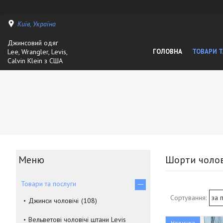
Київ, Україна
Джинсовий одяг
Lee, Wrangler, Levis,
ГОЛОВНА
ТОВАРИ Т
Calvin Klein з США
Шорти чолов
Товари та послуги
Джинси чоловічі
108
Вельветові чоловічі штани Levis
Новинка