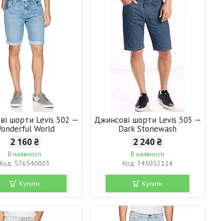
ві шорти Levis 502 —
Джинсові шорти Levis 505 —
onderful World
Dark Stonewash
2 160 ₴
2 240 ₴
В наявності
В наявності
576540003
345052114
Купити
Купити