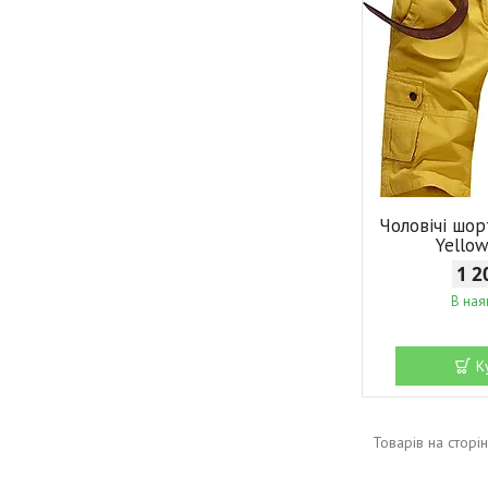
Чоловічі шо
Yello
1 2
В ная
К