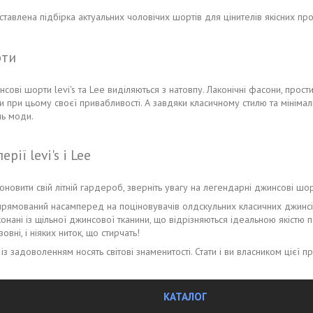
ставлена підбірка актуальних чоловічих шортів для цінителів якісних пр
рти
инсові шорти levi's та Lee виділяються з натовпу. Лаконічні фасони, прост
и при цьому своєї привабливості. А завдяки класичному стилю та мініма
нь моди.
рії levi's і Lee
новити свій літній гардероб, зверніть увагу на легендарні джинсові шор
ямований насамперед на поціновувачів олдскульних класичних джинсів. Т
конані із щільної джинсової тканини, що відрізняються ідеальною якістю
зовні, і ніяких ниток, що стирчать!
e із задоволенням носять світові знаменитості. Стати і ви власником цієї 
КАТАЛОГ