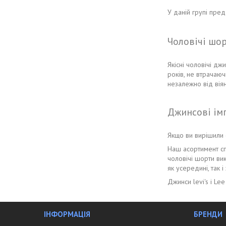
У даній групі пред
Чоловічі шо
Якісні чоловічі дж
років, не втрачаюч
незалежно від вія
Джинсові імпе
Якщо ви вирішили о
Наш асортимент спр
чоловічі шорти ви
як усередині, так і 
Джинси levi's і Le
ІНФОРМАЦІЯ
БРЕНДИ