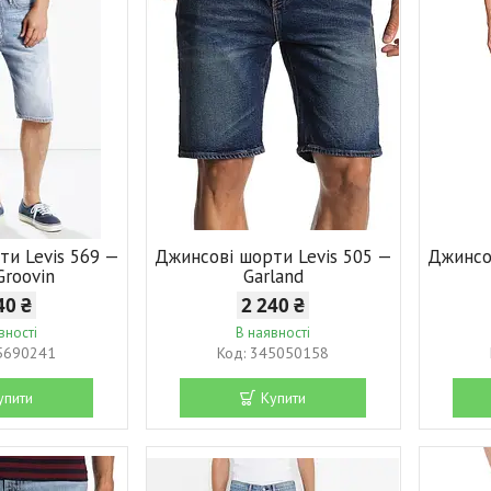
ти Levis 569 —
Джинсові шорти Levis 505 —
Джинсо
Groovin
Garland
40 ₴
2 240 ₴
вності
В наявності
5690241
345050158
упити
Купити