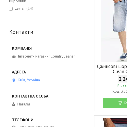
Виробник
Levi's
14
Контакти
Інтернет- магазин "Country Jeans"
Джинсові шор
Clean 
2 2
Київ, Україна
В ная
35
К
Наталія