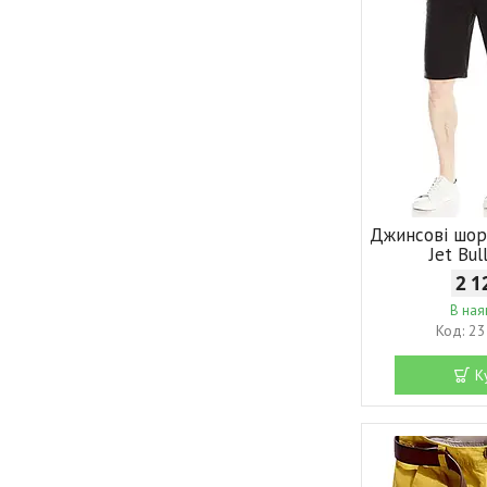
Джинсові шор
Jet Bu
2 1
В ная
23
К