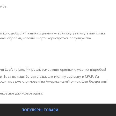
омов.
ий крій, добротні тканини з деніму — вони слугуватимуть вам кілька
льної обробки, чоловічі шорти користуються популярністю
ти Levi's та Lee. Ми реалізуємо лише оригінали, жодних підробок!
і, за які наші батьки віддавали місячну зарплату в СРСР. Усі
 пошиття, адже спрямовані на Американський ринок. Шви бездоганні
прекрасної джинсової одягу.
ПОПУЛЯРНІ ТОВАРИ