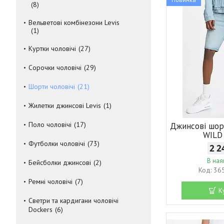
8
Вельветові комбінезони Levis
1
Куртки чоловічі
27
Сорочки чоловічі
29
Шорти чоловічі
21
Жилетки джинсові Levis
1
Поло чоловічі
17
Джинсові шор
WILD
Футболки чоловічі
73
2 2
В ная
Бейсболки джинсові
2
36
Ремні чоловічі
7
К
Светри та кардигани чоловічі
Dockers
6