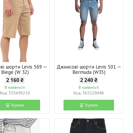
ві шорти Levis 569 —
Джинсові шорти Levis 501 —
Biege (W 32)
Bermuda (W35)
2 160 ₴
2 240 ₴
В наявності
В наявності
355690210
365120048
Купити
Купити