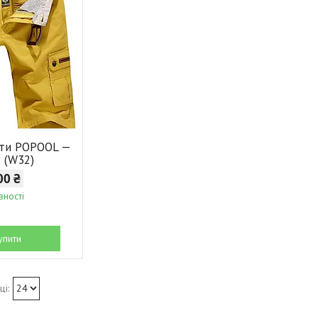
рти POPOOL —
w (W32)
00 ₴
вності
упити