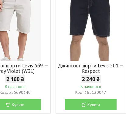
ві шорти Levis 569 —
Джинсові шорти Levis 501 —
rey Violet (W31)
Respect
2 160 ₴
2 240 ₴
В наявності
В наявності
355690340
365120047
Купити
Купити