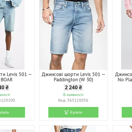
ти Levis 501 —
Джинсові шорти Levis 501 —
Джинсо
 BOAR
Paddington (W 30)
No Pl
40 ₴
2 240 ₴
вності
В наявності
5120100
365120036
упити
Купити