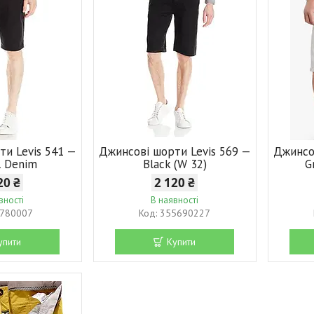
ти Levis 541 —
Джинсові шорти Levis 569 —
Джинсо
ll Denim
Black (W 32)
G
20 ₴
2 120 ₴
вності
В наявності
780007
355690227
упити
Купити