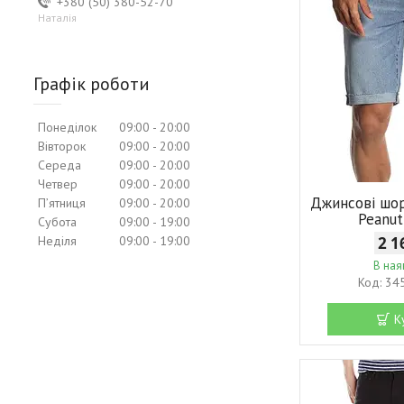
+380 (50) 380-52-70
Наталія
Графік роботи
Понеділок
09:00
20:00
Вівторок
09:00
20:00
Середа
09:00
20:00
Четвер
09:00
20:00
Джинсові шор
Пʼятниця
09:00
20:00
Peanut
Субота
09:00
19:00
Неділя
09:00
19:00
2 1
В ная
34
К