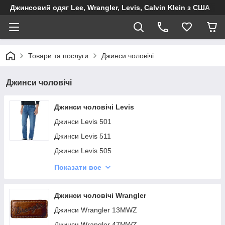
Джинсовий одяг Lee, Wrangler, Levis, Calvin Klein з США
Товари та послуги
Джинси чоловічі
Джинси чоловічі
Джинси чоловічі Levis
Джинси Levis 501
Джинси Levis 511
Джинси Levis 505
Джинси Levis 514
Показати все
Джинси Levis 504
Джинси Levis 508
Джинси чоловічі Wrangler
Джинси Levis 517
Джинси Wrangler 13MWZ
Джинси Levis 510
Джинси Wrangler 47MWZ