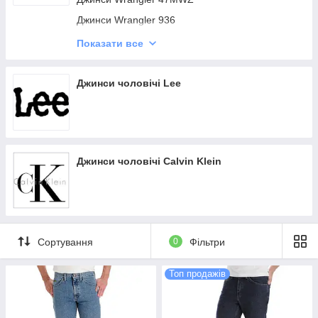
Джинси Levis 512
Джинси Wrangler 936
Джинси Levis 513
Джинси Wrangler 36MWZ
Показати все
Джинси Levis 541
Wrangler Retro, 20X
Джинси Levis 559
Джинси чоловічі Lee
Джинси чоловічі Calvin Klein
Сортування
0
Фільтри
Топ продажів