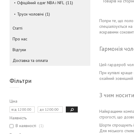
Офіційний одяг NBA і NFL
11
Труси чоловічі
1
Попри те, що поло 
спеціалізується н
Статті
яскравими соковит
Про нас
Гармонія чол
Відгуки
Доставка та оплата
Цей гардероб чоло
При купівлі краще
охайний зовнішній
Фільтри
З чим носити
Ціна
Найкращими компан
строгості, що дозв
Наявність
Шорти спрощують і 
В наявності
1
Для міського стил