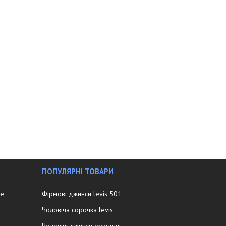
ПОПУЛЯРНІ ТОВАРИ
ee
Фірмові джинси levis 501
Чоловіча сорочка levis
Чоловічі джинси оригінал