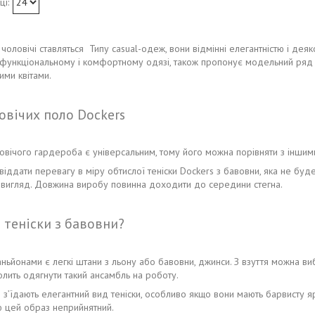
чоловічі ставляться Типу casual-одеж, вони відмінні елегантністю і дея
а функціональному і комфортному одязі, також пропонує модельний ряд с
ими квітами.
овічих поло Dockers
вічого гардероба є універсальним, тому його можна порівняти з іншими 
 віддати перевагу в міру обтислої теніски Dockers з бавовни, яка не б
 вигляд. Довжина виробу повинна доходити до середини стегна.
 теніски з бавовни?
ьйонами є легкі штани з льону або бавовни, джинси. З взуття можна ви
олить одягнути такий ансамбль на роботу.
з’їдають елегантний вид теніски, особливо якщо вони мають барвисту яр
ю цей образ неприйнятний.