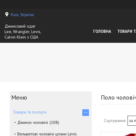
Київ, Україна
Джинсовий одяг
Lee, Wrangler, Levis,
ГОЛОВНА
ТОВАРИ Т
Calvin Klein з США
Поло чоловіч
Товари та послуги
Джинси чоловічі
108
Вельветові чоловічі штани Levis