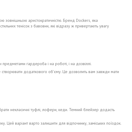
кою зовнішньою аристократичністю. Бренд Dockers, яка
тильних тенісок з бавовни, які відразу ж привертають увагу
предметами гардероба і на роботі, і на дозвіллі.
уде створювати додаткового об'єму. Це дозволить вам завжди мати
брати некласичні туфлі, лофери, кеди. Темний блейзер додасть
ку. Цей варіант варто залишити для відпочинку, заміських поїздок.