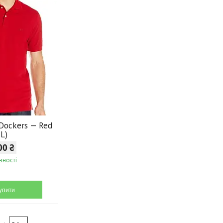
 Dockers — Red
XL)
00 ₴
вності
упити