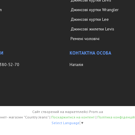
in
Джинсові куртки Wrangler
Джинсові куртки Lee
Джинсові жилетки Levis
Ремені чоловічі
 380-52-70
Наталія
Сайт створений на маркетплейсі
Prom.ua
Інтернет- магазин "Country Jeans" |
Поскаржитися на контент
|
Політика конфіденцій
Select Language
▼