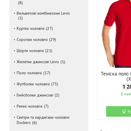
8
Вельветові комбінезони Levis
1
Куртки чоловічі
27
Сорочки чоловічі
29
Шорти чоловічі
21
Жилетки джинсові Levis
1
Поло чоловічі
17
Теніска поло
(
Футболки чоловічі
73
1 2
В ная
Бейсболки джинсові
2
Ремні чоловічі
7
К
Светри та кардигани чоловічі
Dockers
6