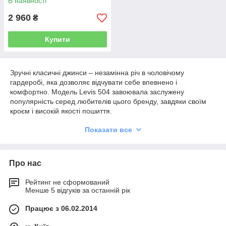
В наявності
2 960
₴
Купити
Зручні класичні джинси – незамінна річ в чоловічому
гардеробі, яка дозволяє відчувати себе впевнено і
комфортно. Модель Levis 504 завоювала заслужену
популярність серед любителів цього бренду, завдяки своїм
кроєм і високій якості пошиття.
Показати все
Особливості чоловічих джинсів Levis
504
Про нас
Levis 504 - це пряма модель, трохи звужені по всій довжині
Рейтинг не сформований
штанини, посадка трохи нижче лінії талії.
Менше 5 відгуків за останній рік
Вироблені з якісного великовагового деніму.
Працює з 06.02.2014
Модель чудово сідає по фігурі.