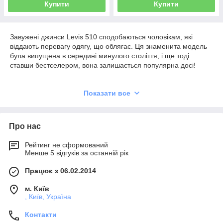
Купити
Купити
Завужені джинси Levis 510 сподобаються чоловікам, які
віддають перевагу одягу, що облягає. Ця знаменита модель
була випущена в середині минулого століття, і ще тоді
ставши бестселером, вона залишається популярна досі!
Чоловічі сині завужені джинси Levis 510
Показати все
Сині Super Skinny Jeans звужені по всій довжині, але при
Про нас
цьому не стискають рухів. У цієї чоловічої моделі посадка
нижче талії, для пошиття використовується високоякісна
Рейтинг не сформований
бавовна з додаванням 1-2% спандексу для кращої
Менше 5 відгуків за останній рік
еластичності.
Працює з 06.02.2014
У джинсах Levis 510 передбачено 5 кишень, зручна застібка-
блискавка. Вироби від легендарного бренду славляться
м. Київ
своєю якістю, вони міцні, довговічні, добре переносять
, Київ, Україна
прання.
Контакти