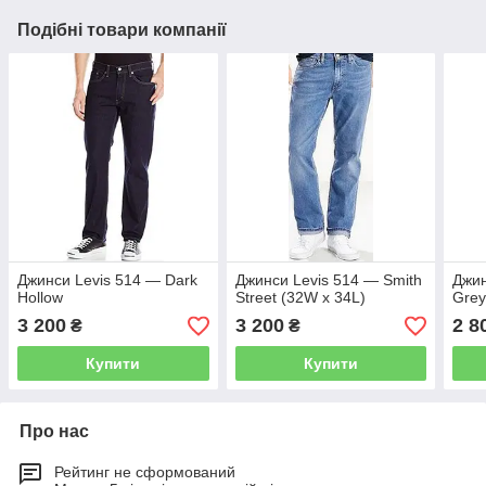
Подібні товари компанії
Джинси Levis 514 — Dark
Джинси Levis 514 — Smith
Джин
Hollow
Street (32W x 34L)
Grey
3 200
3 200
2 8
₴
₴
Купити
Купити
Про нас
Рейтинг не сформований