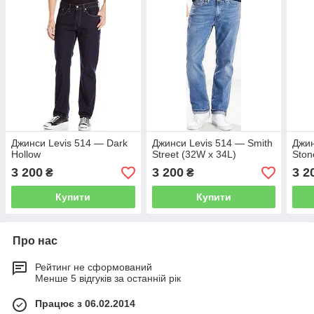
Джинси Levis 514 — Dark
Джинси Levis 514 — Smith
Джин
Hollow
Street (32W x 34L)
Ston
3 200
3 200
3 2
₴
₴
Купити
Купити
Про нас
Рейтинг не сформований
Менше 5 відгуків за останній рік
Працює з 06.02.2014