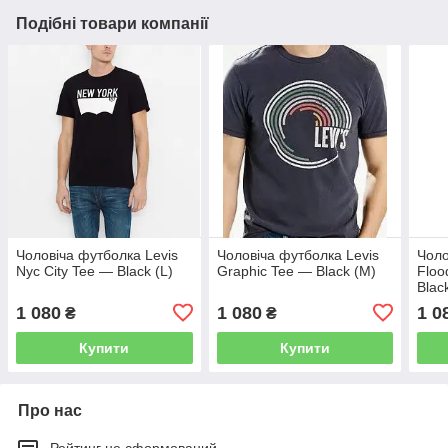
Подібні товари компанії
Чоловіча футболка Levis
Чоловіча футболка Levis
Чоло
Nyc City Tee — Black (L)
Graphic Tee — Black (M)
Floo
Blac
1 080
1 080
1 0
₴
₴
Купити
Купити
Про нас
Рейтинг не сформований