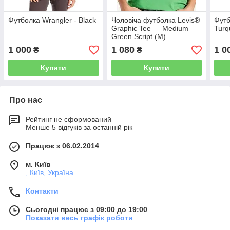
Футболка Wrangler - Black
Чоловіча футболка Levis®
Футб
Graphic Tee — Medium
Turq
Green Script (M)
1 000
1 080
1 0
₴
₴
Купити
Купити
Про нас
Рейтинг не сформований
Менше 5 відгуків за останній рік
Працює з 06.02.2014
м. Київ
, Київ, Україна
Контакти
Сьогодні працює з 09:00 до 19:00
Показати весь графік роботи